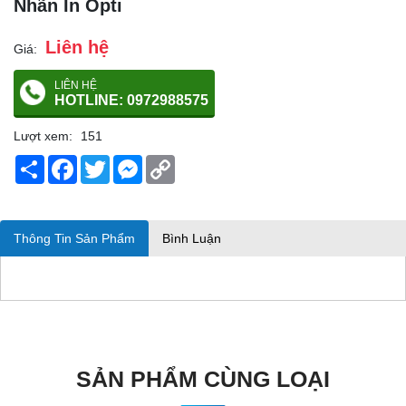
Nhãn In Opti
Liên hệ
Giá:
LIÊN HỆ
HOTLINE: 0972988575
Lượt xem:
151
Share
Facebook
Twitter
Messenger
Copy
Link
Thông Tin Sản Phẩm
Bình Luận
SẢN PHẨM CÙNG LOẠI