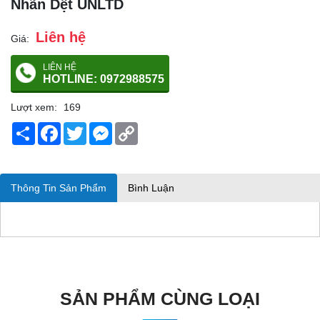
Nhãn Dệt UNLTD
Liên hệ
Giá:
LIÊN HỆ
HOTLINE: 0972988575
Lượt xem:
169
Share
Facebook
Twitter
Messenger
Copy
Link
Thông Tin Sản Phẩm
Bình Luận
SẢN PHẨM CÙNG LOẠI