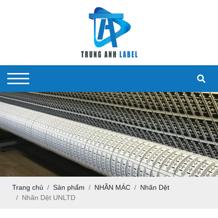
VI
Nhãn Dệt
Túi Giấy
EN
Nhãn In
Hộp Giấy
Nhãn Cắt Lazer
Thẻ Bài Treo
Nhãn In Decal
Trang chủ
Sản phẩm
NHÃN MÁC
Nhãn Dệt
Nhãn Dệt UNLTD