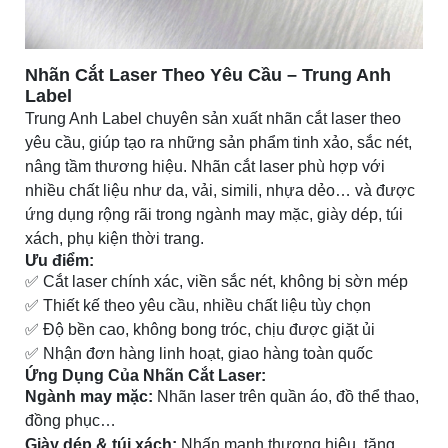
Nhãn Cắt Laser Theo Yêu Cầu – Trung Anh
Label
Trung Anh Label chuyên sản xuất nhãn cắt laser theo
yêu cầu, giúp tạo ra những sản phẩm tinh xảo, sắc nét,
nâng tầm thương hiệu. Nhãn cắt laser phù hợp với
nhiều chất liệu như da, vải, simili, nhựa dẻo… và được
ứng dụng rộng rãi trong ngành may mặc, giày dép, túi
xách, phụ kiện thời trang.
Ưu điểm:
✅ Cắt laser chính xác, viền sắc nét, không bị sờn mép
✅ Thiết kế theo yêu cầu, nhiều chất liệu tùy chọn
✅ Độ bền cao, không bong tróc, chịu được giặt ủi
✅ Nhận đơn hàng linh hoạt, giao hàng toàn quốc
Ứng Dụng Của Nhãn Cắt Laser:
Ngành may mặc:
Nhãn laser trên quần áo, đồ thể thao,
đồng phục…
Giày dép & túi xách:
Nhấn mạnh thương hiệu, tăng