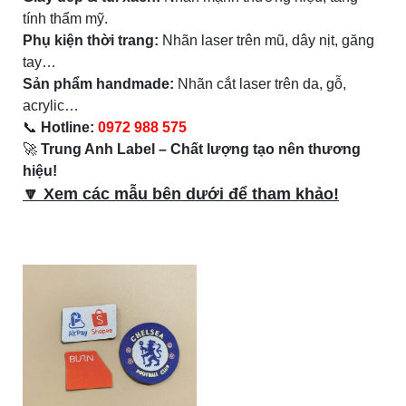
tính thẩm mỹ.
Phụ kiện thời trang:
Nhãn laser trên mũ, dây nịt, găng
tay…
Sản phẩm handmade:
Nhãn cắt laser trên da, gỗ,
acrylic…
📞
Hotline:
0972 988 575
🚀
Trung Anh Label – Chất lượng tạo nên thương
hiệu!
🔽 Xem các mẫu bên dưới để tham khảo!