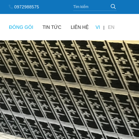
0972988575
ĐÓNG GÓI
TIN TỨC
LIÊN HỆ
VI
EN
|