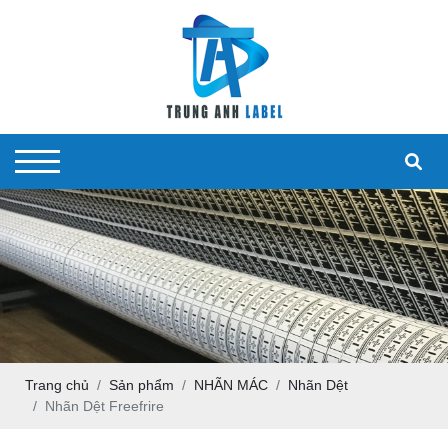
VI
Nhãn Dệt
Túi Giấy
EN
Nhãn In
Hộp Giấy
Nhãn Cắt Lazer
Thẻ Bài Treo
Nhãn In Decal
Trang chủ
Sản phẩm
NHÃN MÁC
Nhãn Dệt
Nhãn Dệt Freefrire